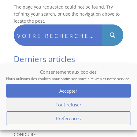
The page you requested could not be found. Try
refining your search, or use the navigation above to
locate the post.
Derniers articles
ALERTE RENFORCÉE SÉCHERESSE
Consentement aux cookies
ARRÊTÉ PERMANENT PORTANT RÉGLEMENTATION
Nous utilisons des cookies pour optimiser notre site web et notre service.
DES PARCS, PLAGES, JARDINS ET ESPACES VERTS
Accepter
OUVERTS AU PUBLIC 74/2026
ARRETE RELATIF AU STATIONNEMENT N° 23/2026
Tout refuser
RECHERCHE UN AGENT POLYVALENT AUX SERVICES
Préférences
TECHNIQUES IMMEDIATEMENT
AIDE FINANCIERE POUR PASSER LE PERMIS DE
CONDUIRE