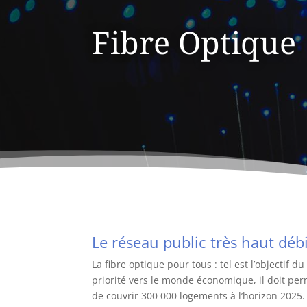
Fibre Optique
Le réseau public très haut déb
La fibre optique pour tous : tel est l’objectif
priorité vers le monde économique, il doit perm
de couvrir 300 000 logements à l’horizon 2025.