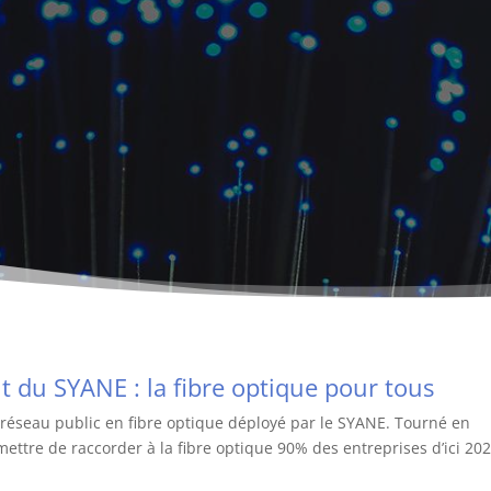
it du SYANE : la fibre optique pour tous
 du réseau public en fibre optique déployé par le SYANE. Tourné en
ettre de raccorder à la fibre optique 90% des entreprises d’ici 202