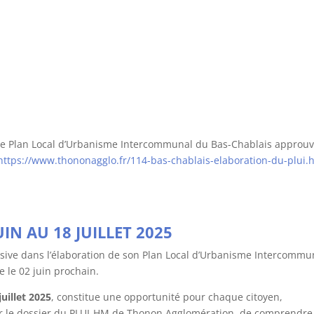
 Plan Local d’Urbanisme Intercommunal du Bas-Chablais approuv
https://www.thononagglo.fr/114-bas-chablais-elaboration-du-plui.
IN AU 18 JUILLET 2025
sive dans l’élaboration de son Plan Local d’Urbanisme Intercommu
e le 02 juin prochain.
uillet 2025
, constitue une opportunité pour chaque citoyen,
er le dossier du PLUI-HM de Thonon Agglomération, de comprendre