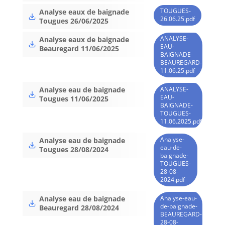
TOUGUES-
Analyse eaux de baignade
26.06.25.pdf
Tougues 26/06/2025
ANALYSE-
Analyse eaux de baignade
EAU-
Beauregard 11/06/2025
BAIGNADE-
BEAUREGARD-
11.06.25.pdf
ANALYSE-
Analyse eau de baignade
EAU-
Tougues 11/06/2025
BAIGNADE-
TOUGUES-
11.06.2025.pdf
Analyse-
Analyse eau de baignade
eau-de-
Tougues 28/08/2024
baignade-
TOUGUES-
28-08-
2024.pdf
Analyse-eau-
Analyse eau de baignade
de-baignade-
Beauregard 28/08/2024
BEAUREGARD-
28-08-