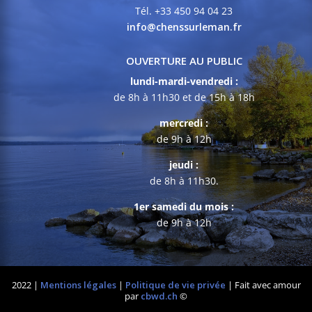
Tél. +33 450 94 04 23
info@chenssurleman.fr
OUVERTURE AU PUBLIC
lundi-mardi-vendredi :
de 8h à 11h30 et de 15h à 18h
mercredi :
de 9h à 12h
jeudi :
de 8h à 11h30.
1er samedi du mois :
de 9h à 12h
2022 |
Mentions légales
|
Politique de vie privée
| Fait avec amour
par
cbwd.ch
©