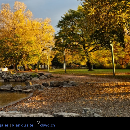
©
gales
|
Plan du site
|
cbwd.ch