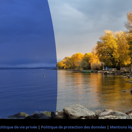
olitique de vie privée
|
Politique de protection des données
|
Mentions lé