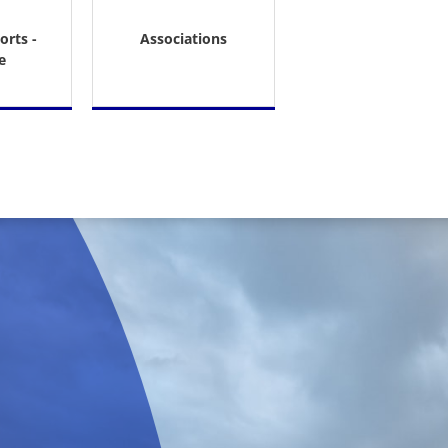
orts -
Associations
e