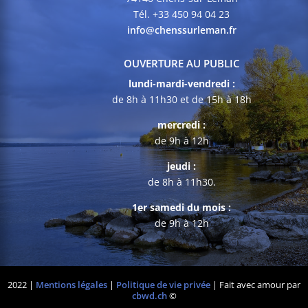
Tél. +33 450 94 04 23
info@chenssurleman.fr
OUVERTURE AU PUBLIC
lundi-mardi-vendredi :
de 8h à 11h30 et de 15h à 18h
mercredi :
de 9h à 12h
jeudi :
de 8h à 11h30.
1er samedi du mois :
de 9h à 12h
2022 |
Mentions légales
|
Politique de vie privée
| Fait avec amour par
cbwd.ch
©