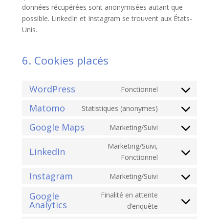
données récupérées sont anonymisées autant que
possible. LinkedIn et Instagram se trouvent aux États-
Unis.
6. Cookies placés
WordPress
Fonctionnel
Consent
to
Matomo
Statistiques (anonymes)
Consent
service
to
Google Maps
Marketing/Suivi
wordpress
Consent
service
to
Marketing/Suivi,
matomo
LinkedIn
service
Consent
Fonctionnel
google-
to
Instagram
Marketing/Suivi
maps
service
Consent
linkedin
to
Google
Finalité en attente
Analytics
service
Consent
d’enquête
instagram
to